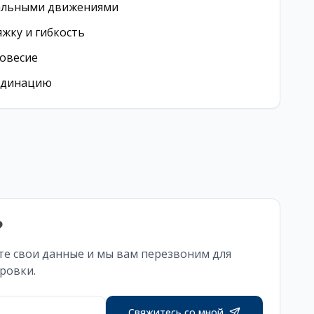
вальными движениями
яжку и гибкость
овесие
рдинацию
?
те свои данные и мы вам перезвоним для
ровки.
Свяжитесь со мной