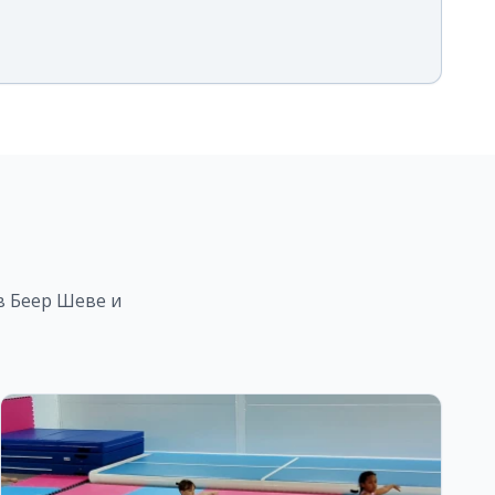
в Беер Шеве
и