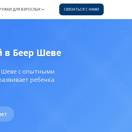
CВЯЗАТЬСЯ С НАМИ
РУЖКИ ДЛЯ ВЗРОСЛЫХ
й в Беер Шеве
р Шеве с опытными
развивает ребенка
лет