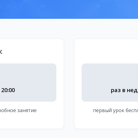
к
 20:00
раз в нед
робное занятие
первый урок беспл