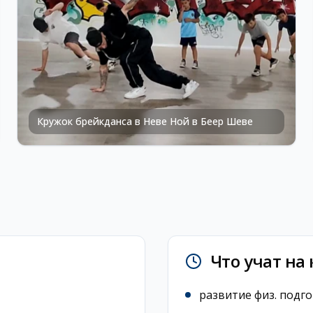
Кружок брейкданса в Неве Ной в Беер Шеве
Что учат на
развитие физ. подг