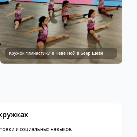
Кружок гимнастики в Неве Ной в Беер Шеве
 кружках
отовки и социальных навыков