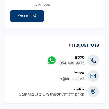
חזרו אלי
פרטי התקשרות
טלפון
054-496-9975
אימייל
hi@dreamlife.li
כתובת
פארק "דלויה", הכשרת הישוב 3, באר שבע