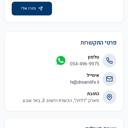
חזרו אלי
פרטי התקשרות
טלפון
054-496-9975
אימייל
hi@dreamlife.li
כתובת
פארק "דלויה", הכשרת הישוב 3, באר שבע